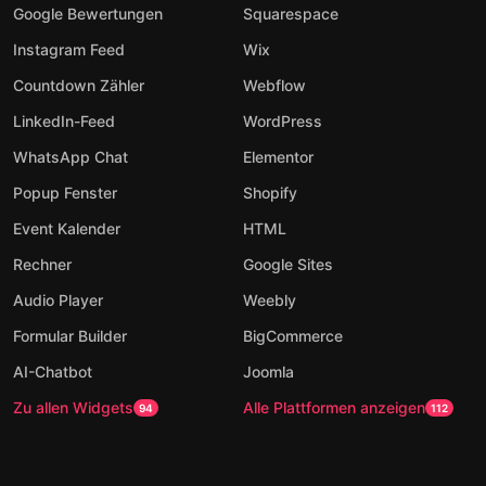
Google Bewertungen
Squarespace
Instagram Feed
Wix
Countdown Zähler
Webflow
LinkedIn-Feed
WordPress
WhatsApp Chat
Elementor
Popup Fenster
Shopify
Event Kalender
HTML
Rechner
Google Sites
Audio Player
Weebly
Formular Builder
BigCommerce
AI-Chatbot
Joomla
Zu allen Widgets
Alle Plattformen anzeigen
94
112