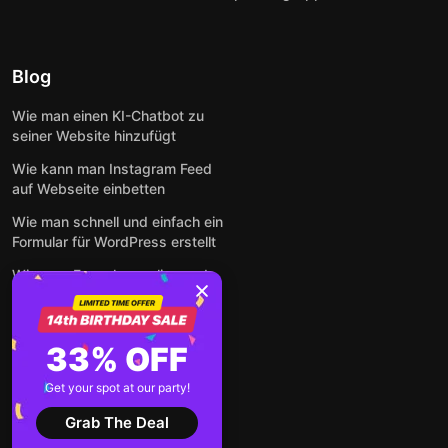
Blog
Wie man einen KI-Chatbot zu
seiner Website hinzufügt
Wie kann man Instagram Feed
auf Webseite einbetten
Wie man schnell und einfach ein
Formular für WordPress erstellt
Wie man Formulare online und
kostenlos auf jeder Website
einbettet
So betten Sie Google-
33% OFF
Bewertungen kostenlos auf
einer Website ein
Get your spot at our party!
Alle Beiträge anzeigen
Grab The Deal