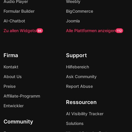
Audio Player
Weebly
Formular Builder
BigCommerce
AI-Chatbot
Joomla
Zu allen Widgets
Alle Plattformen anzeigen
94
112
Firma
Support
Kontakt
Hilfebereich
About Us
Ask Community
Preise
Report Abuse
Affiliate-Programm
Ressourcen
Entwickler
AI Visibility Tracker
Community
Solutions