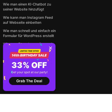
Wie man einen KI-Chatbot zu
seiner Website hinzufügt
Wie kann man Instagram Feed
auf Webseite einbetten
Wie man schnell und einfach ein
Formular für WordPress erstellt
Wie man Formulare online und
kostenlos auf jeder Website
einbettet
So betten Sie Google-
33% OFF
Bewertungen kostenlos auf
einer Website ein
Get your spot at our party!
Alle Beiträge anzeigen
Grab The Deal
2026 ©
Nutzungsbedingungen
Datenschutz-
Elfsight
Bestimmungen