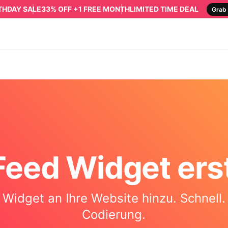
RTHDAY SALE
33% OFF +1 FREE MONTH
LIMITED TIME DEAL
Grab 
Feed Widget erst
Widget an Ihre Website hinzu. Schnell.
Codierung.