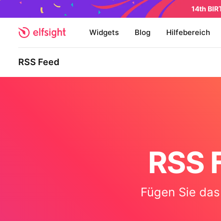
14th BI
Widgets
Blog
Hilfebereich
RSS Feed
RSS 
Fügen Sie das 