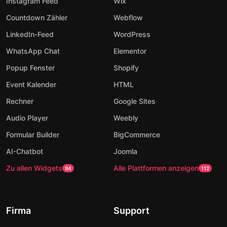
Instagram Feed
Wix
Countdown Zähler
Webflow
LinkedIn-Feed
WordPress
WhatsApp Chat
Elementor
Popup Fenster
Shopify
Event Kalender
HTML
Rechner
Google Sites
Audio Player
Weebly
Formular Builder
BigCommerce
AI-Chatbot
Joomla
Zu allen Widgets
Alle Plattformen anzeigen
94
112
Firma
Support