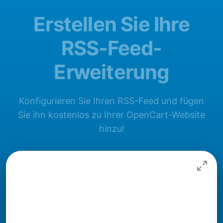
Erstellen Sie Ihre
RSS-Feed-
Erweiterung
Konfigurieren Sie Ihren RSS-Feed und fügen
Sie ihn kostenlos zu Ihrer OpenCart-Website
hinzu!