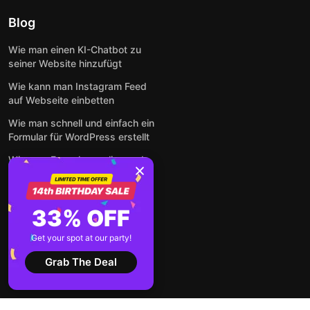
Blog
Wie man einen KI-Chatbot zu
seiner Website hinzufügt
Wie kann man Instagram Feed
auf Webseite einbetten
Wie man schnell und einfach ein
Formular für WordPress erstellt
Wie man Formulare online und
kostenlos auf jeder Website
einbettet
So betten Sie Google-
33% OFF
Bewertungen kostenlos auf
einer Website ein
Get your spot at our party!
Alle Beiträge anzeigen
Grab The Deal