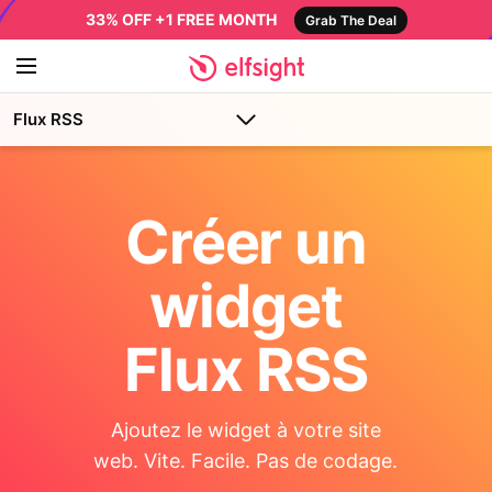
33% OFF +1 FREE MONTH
Grab The Deal
Flux RSS
Créer un
widget
Flux RSS
Ajoutez le widget à votre site
web. Vite. Facile. Pas de codage.