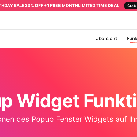
RTHDAY SALE
33% OFF +1 FREE MONTH
LIMITED TIME DEAL
Grab 
Übersicht
Funk
p Widget Funkt
ionen des Popup Fenster Widgets auf Ih