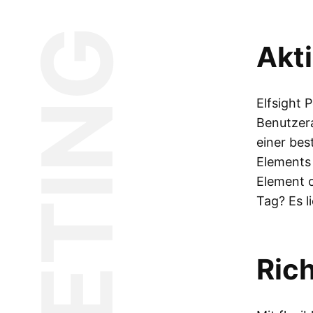
TARGETING
Akti
Elfsight 
Benutzera
einer bes
Elements 
Element o
Tag? Es l
Rich