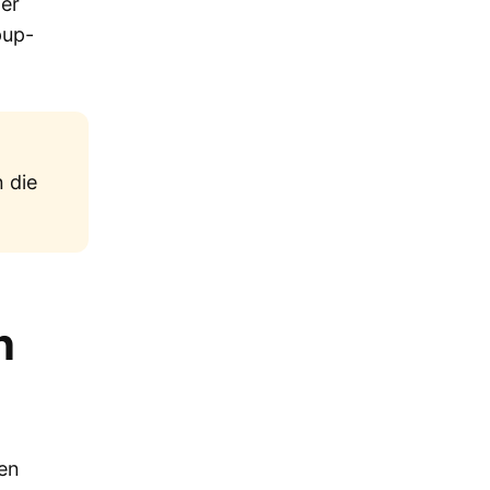
der
pup-
 die
n
ten