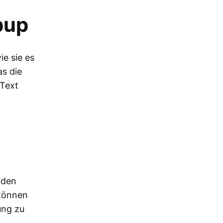
pup
e sie es
s die
 Text
rden
 können
ung zu