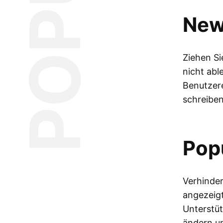
POPUPS
New
Ziehen Si
nicht abl
Benutzere
schreiben
Pop
Verhinder
angezeigt
Unterstüt
ändern un