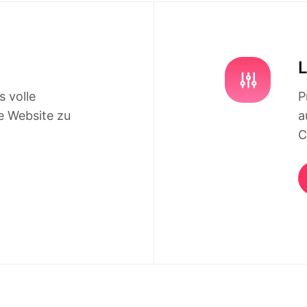
s volle
P
e Website zu
a
C