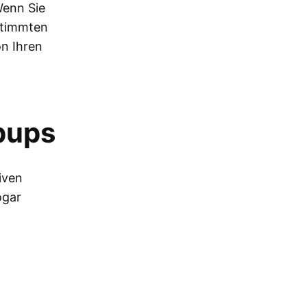
Wenn Sie
estimmten
on Ihren
pups
iven
ogar