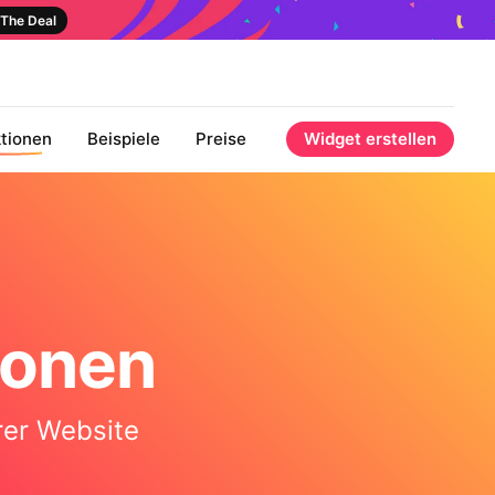
The Deal
tionen
Beispiele
Preise
Widget erstellen
ionen
rer Website