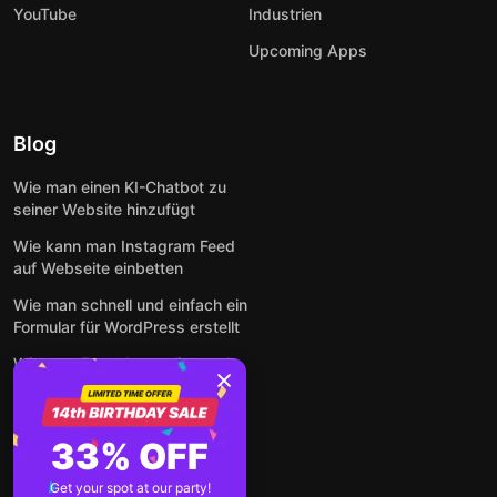
YouTube
Industrien
Upcoming Apps
Blog
Wie man einen KI-Chatbot zu
seiner Website hinzufügt
Wie kann man Instagram Feed
auf Webseite einbetten
Wie man schnell und einfach ein
Formular für WordPress erstellt
Wie man Formulare online und
kostenlos auf jeder Website
einbettet
So betten Sie Google-
33% OFF
Bewertungen kostenlos auf
einer Website ein
Get your spot at our party!