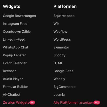
Widgets
Platformen
Google Bewertungen
Squarespace
Instagram Feed
Wix
Countdown Zähler
Webflow
LinkedIn-Feed
WordPress
WhatsApp Chat
Elementor
Popup Fenster
Shopify
Event Kalender
HTML
Rechner
Google Sites
Audio Player
Weebly
Formular Builder
BigCommerce
AI-Chatbot
Joomla
Zu allen Widgets
Alle Plattformen anzeigen
94
112