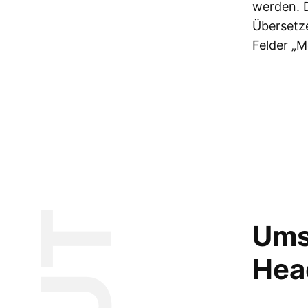
werden. D
Übersetze
Felder „M
Ums
Hea