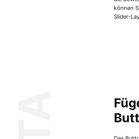
können S
Slider-La
CTA
Füge
Butt
Das Butt