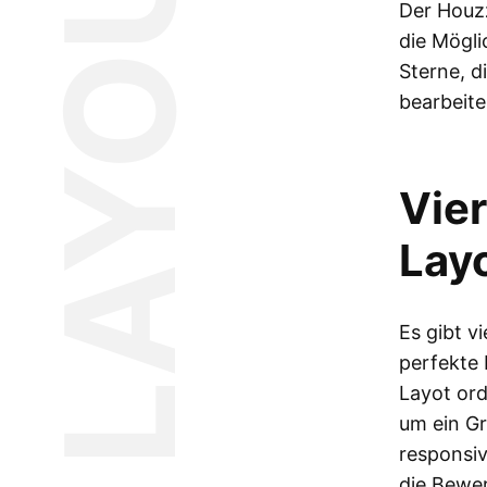
LAYOUT
Der Houzz
die Mögli
Sterne, d
bearbeite
Vie
Lay
Es gibt v
perfekte 
Layot ord
um ein Gr
responsiv
die Bewer