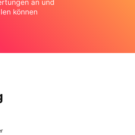
wertungen an und
llen können
g
er