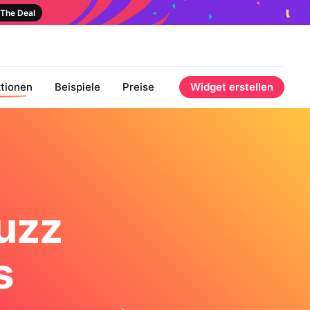
The Deal
tionen
Beispiele
Preise
Widget erstellen
uzz
s