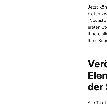
Jetzt kön
bieten zw
„Neueste 
ersten Ste
Ihnen, al
Ihrer Kun
Verö
Elem
der
Alle Text