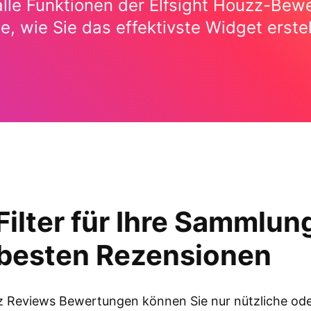
alle Funktionen der Elfsight Houzz-Be
ie, wie Sie das effektivste Widget erste
Filter für Ihre Sammlun
 besten Rezensionen
z Reviews Bewertungen können Sie nur nützliche od