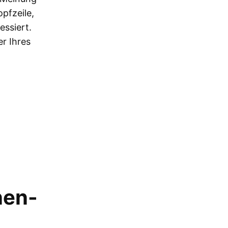
pfzeile,
essiert.
r Ihres
nen-