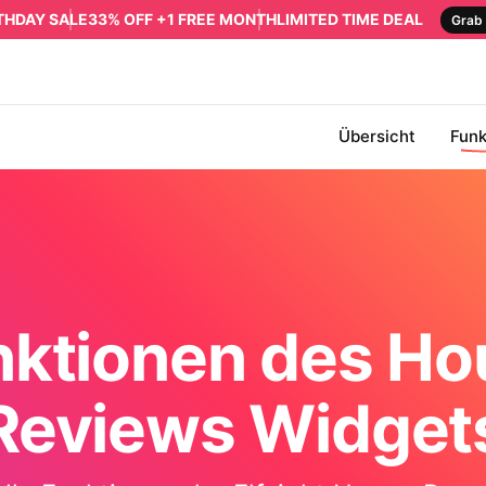
RTHDAY SALE
33% OFF +1 FREE MONTH
LIMITED TIME DEAL
Grab 
Übersicht
Funk
nktionen des Ho
Reviews Widget