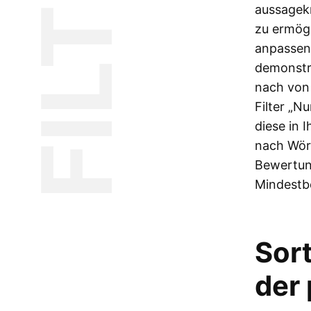
FILTER
aussagekr
zu ermögl
anpassen,
demonstri
nach von
Filter „N
diese in 
nach Wör
Bewertun
Mindestb
Sor
der