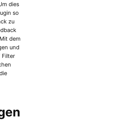
Um dies
lugin so
ack zu
eedback
 Mit dem
egen und
Filter
chen
die
ngen