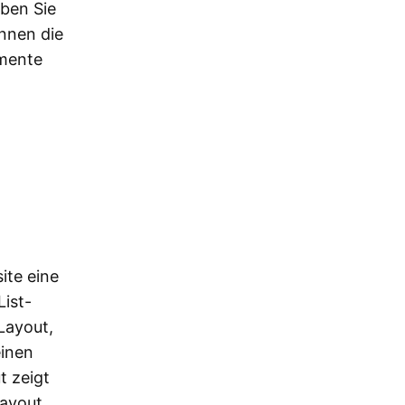
ben Sie
önnen die
emente
-
ite eine
ist-
Layout,
einen
t zeigt
Layout