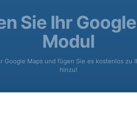
len Sie Ihr Googl
Modul
Ihr Google Maps und fügen Sie es kostenlos zu I
hinzu!