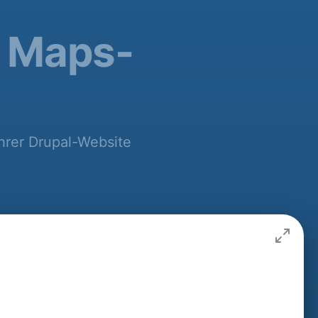
e Maps-
hrer Drupal-Website