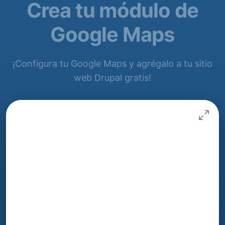
Crea tu módulo de
Google Maps
¡Configura tu Google Maps y agrégalo a tu sitio
web Drupal gratis!