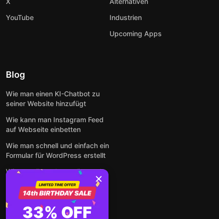
X
Alternativen
YouTube
Industrien
Upcoming Apps
Blog
Wie man einen KI-Chatbot zu
seiner Website hinzufügt
Wie kann man Instagram Feed
auf Webseite einbetten
Wie man schnell und einfach ein
Formular für WordPress erstellt
Wie man Formulare online und
kostenlos auf jeder Website
einbettet
So betten Sie Google-
33% OFF
Bewertungen kostenlos auf