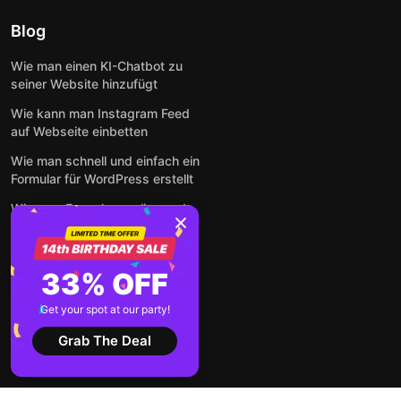
Blog
Wie man einen KI-Chatbot zu
seiner Website hinzufügt
Wie kann man Instagram Feed
auf Webseite einbetten
Wie man schnell und einfach ein
Formular für WordPress erstellt
Wie man Formulare online und
kostenlos auf jeder Website
einbettet
So betten Sie Google-
33% OFF
Bewertungen kostenlos auf
einer Website ein
Get your spot at our party!
Alle Beiträge anzeigen
Grab The Deal