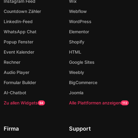
Instagram Feed
Wix
Countdown Zähler
Webflow
LinkedIn-Feed
WordPress
WhatsApp Chat
Elementor
Popup Fenster
Shopify
Event Kalender
HTML
Rechner
Google Sites
Audio Player
Weebly
Formular Builder
BigCommerce
AI-Chatbot
Joomla
Zu allen Widgets
Alle Plattformen anzeigen
94
112
Firma
Support