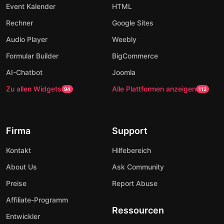
Event Kalender
HTML
Rechner
Google Sites
Audio Player
Weebly
Formular Builder
BigCommerce
AI-Chatbot
Joomla
Zu allen Widgets
Alle Plattformen anzeigen
94
112
Firma
Support
Kontakt
Hilfebereich
About Us
Ask Community
Preise
Report Abuse
Affiliate-Programm
Ressourcen
Entwickler