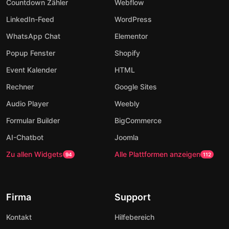
Countdown Zähler
Webflow
LinkedIn-Feed
WordPress
WhatsApp Chat
Elementor
Popup Fenster
Shopify
Event Kalender
HTML
Rechner
Google Sites
Audio Player
Weebly
Formular Builder
BigCommerce
AI-Chatbot
Joomla
Zu allen Widgets
Alle Plattformen anzeigen
94
112
Firma
Support
Kontakt
Hilfebereich