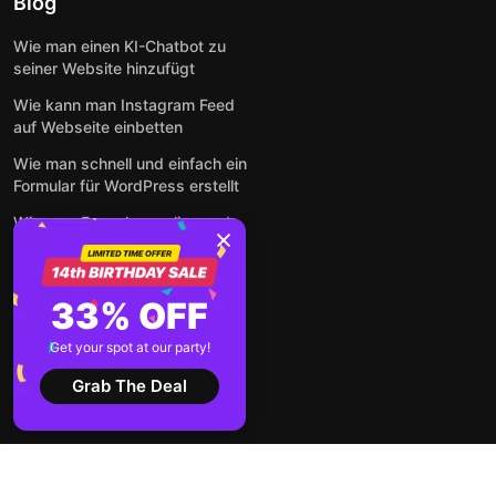
Blog
Wie man einen KI-Chatbot zu
seiner Website hinzufügt
Wie kann man Instagram Feed
auf Webseite einbetten
Wie man schnell und einfach ein
Formular für WordPress erstellt
Wie man Formulare online und
kostenlos auf jeder Website
einbettet
So betten Sie Google-
33% OFF
Bewertungen kostenlos auf
einer Website ein
Get your spot at our party!
Alle Beiträge anzeigen
Grab The Deal