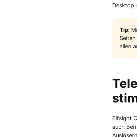
Desktop u
Tip:
Mi
Seiten
allen 
Tel
sti
Elfsight C
auch Benu
Auslösern