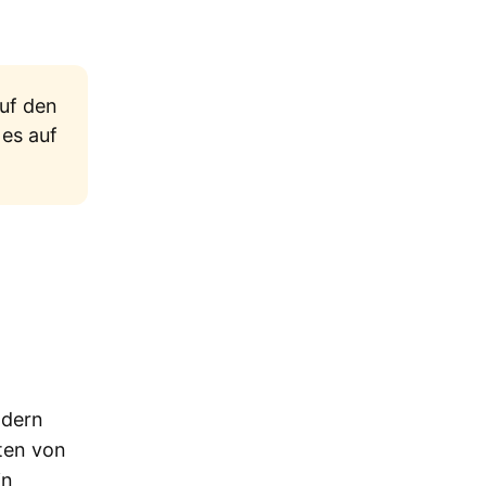
uf den
 es auf
ndern
ten von
in