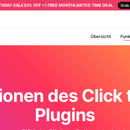
RTHDAY SALE
33% OFF +1 FREE MONTH
LIMITED TIME DEAL
Grab 
Übersicht
Funk
ionen des Click t
Plugins