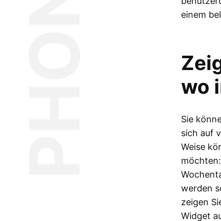
benutzerd
einem bel
Zeig
wo 
Sie könne
sich auf 
Weise kön
möchten: 
Wochentag
werden so
zeigen Si
Widget au