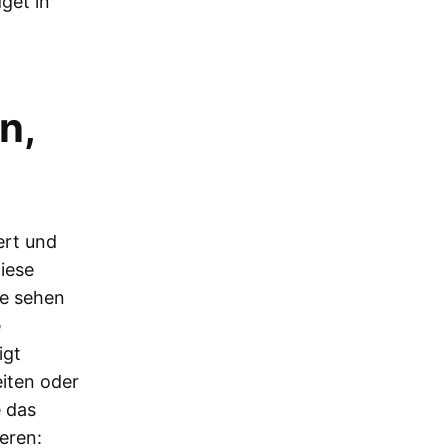
get in
n,
ert und
iese
ie sehen
e
igt
iten oder
e das
eren: