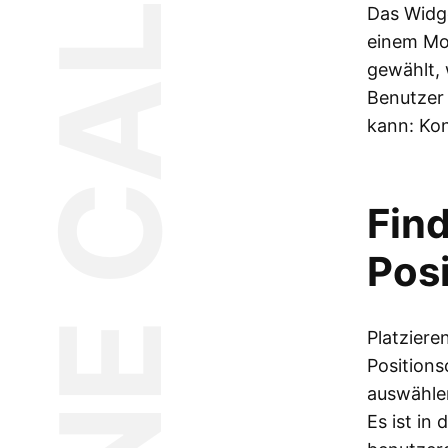
PHONE CALLS
Das Widge
einem Mob
gewählt, 
Benutzer
kann: Kon
Find
Posi
Platziere
Position
auswählen
Es ist in