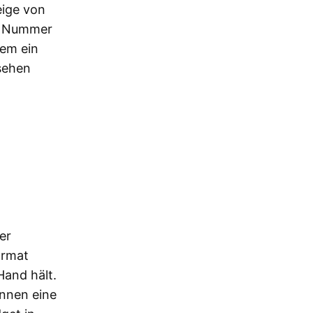
eige von
re Nummer
dem ein
sehen
er
ormat
Hand hält.
önnen eine