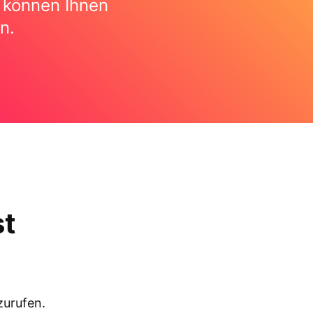
e können Ihnen
n.
st
nzurufen.