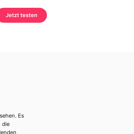
Jetzt testen
 sehen. Es
 die
blenden