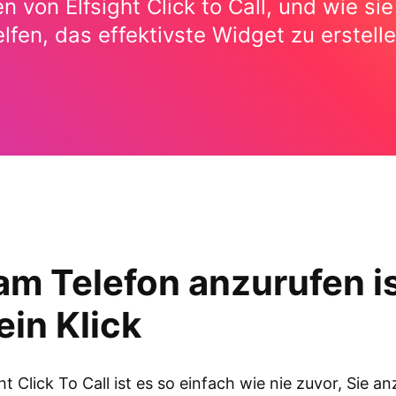
en von Elfsight Click to Call, und wie si
elfen, das effektivste Widget zu erstelle
am Telefon anzurufen i
ein Klick
ht Click To Call ist es so einfach wie nie zuvor, Sie a