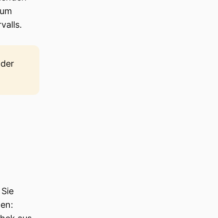
zum
valls.
 der
 Sie
en: