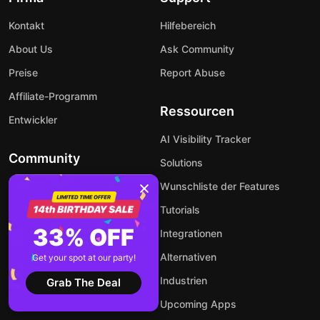
Kontakt
Hilfebereich
About Us
Ask Community
Preise
Report Abuse
Affiliate-Programm
Ressourcen
Entwickler
AI Visibility Tracker
Community
Solutions
Forum
Wunschliste der Features
Facebook
Tutorials
33% OFF
Instagram
Integrationen
X
Alternativen
Get your spot at our party!
YouTube
Industrien
Grab The Deal
Upcoming Apps