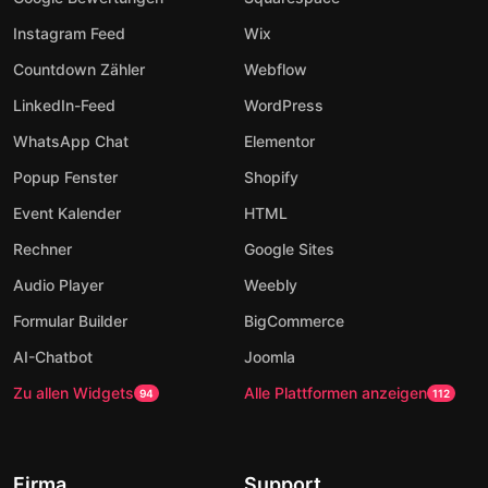
Instagram Feed
Wix
Countdown Zähler
Webflow
LinkedIn-Feed
WordPress
WhatsApp Chat
Elementor
Popup Fenster
Shopify
Event Kalender
HTML
Rechner
Google Sites
Audio Player
Weebly
Formular Builder
BigCommerce
AI-Chatbot
Joomla
Zu allen Widgets
Alle Plattformen anzeigen
94
112
Firma
Support