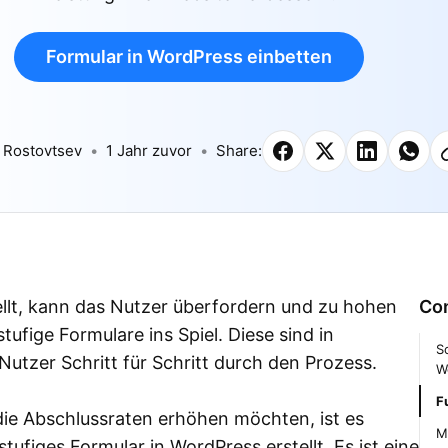
Formular in WordPress einbetten
 Rostovtsev
1 Jahr zuvor
Share:
ellt, kann das Nutzer überfordern und zu hohen
Co
fige Formulare ins Spiel. Diese sind in
S
Nutzer Schritt für Schritt durch den Prozess.
W
F
die Abschlussraten erhöhen möchten, ist es
M
ufiges Formular in WordPress erstellt. Es ist eine