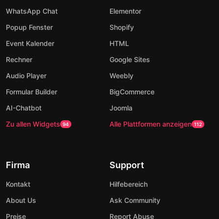
WhatsApp Chat
Elementor
Popup Fenster
Shopify
Event Kalender
HTML
Rechner
Google Sites
Audio Player
Weebly
Formular Builder
BigCommerce
AI-Chatbot
Joomla
Zu allen Widgets
Alle Plattformen anzeigen
94
112
Firma
Support
Kontakt
Hilfebereich
About Us
Ask Community
Preise
Report Abuse