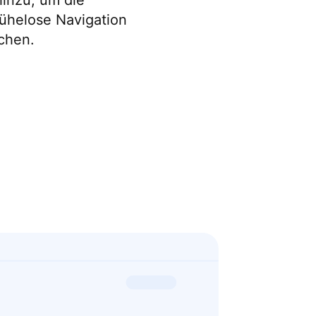
hinzu, um die
ühelose Navigation
chen.