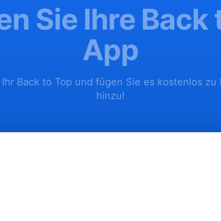
len Sie Ihre Back 
App
 Ihr Back to Top und fügen Sie es kostenlos zu
hinzu!