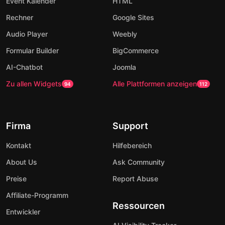
Event Kalender
HTML
Rechner
Google Sites
Audio Player
Weebly
Formular Builder
BigCommerce
AI-Chatbot
Joomla
Zu allen Widgets
Alle Plattformen anzeigen
94
112
Firma
Support
Kontakt
Hilfebereich
About Us
Ask Community
Preise
Report Abuse
Affiliate-Programm
Ressourcen
Entwickler