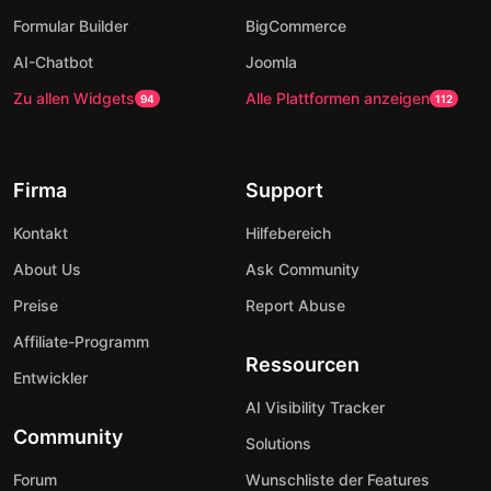
Formular Builder
BigCommerce
AI-Chatbot
Joomla
Zu allen Widgets
Alle Plattformen anzeigen
94
112
Firma
Support
Kontakt
Hilfebereich
About Us
Ask Community
Preise
Report Abuse
Affiliate-Programm
Ressourcen
Entwickler
AI Visibility Tracker
Community
Solutions
Forum
Wunschliste der Features