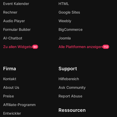
Event Kalender
HTML
Rechner
Google Sites
Audio Player
Weebly
Formular Builder
BigCommerce
AI-Chatbot
Joomla
Zu allen Widgets
Alle Plattformen anzeigen
94
112
Firma
Support
Kontakt
Hilfebereich
About Us
Ask Community
Preise
Report Abuse
Affiliate-Programm
Ressourcen
Entwickler