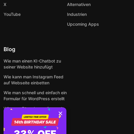
X
Alternativen
YouTube
Industrien
Upcoming Apps
Blog
Wie man einen KI-Chatbot zu
seiner Website hinzufügt
Wie kann man Instagram Feed
auf Webseite einbetten
Wie man schnell und einfach ein
Formular für WordPress erstellt
Wie man Formulare online und
kostenlos auf jeder Website
einbettet
So betten Sie Google-
33% OFF