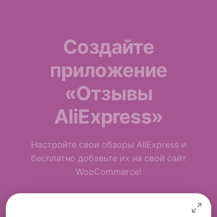
Создайте
приложение
«Отзывы
AliExpress»
Настройте свои обзоры AliExpress и
бесплатно добавьте их на свой сайт
WooCommerce!