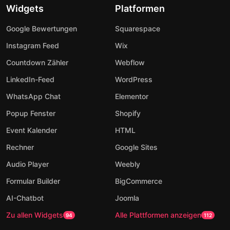
Widgets
Platformen
Google Bewertungen
Squarespace
Instagram Feed
Wix
Countdown Zähler
Webflow
LinkedIn-Feed
WordPress
WhatsApp Chat
Elementor
Popup Fenster
Shopify
Event Kalender
HTML
Rechner
Google Sites
Audio Player
Weebly
Formular Builder
BigCommerce
AI-Chatbot
Joomla
Zu allen Widgets
Alle Plattformen anzeigen
94
112