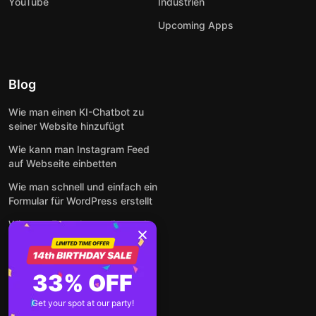
YouTube
Industrien
Upcoming Apps
Blog
Wie man einen KI-Chatbot zu
seiner Website hinzufügt
Wie kann man Instagram Feed
auf Webseite einbetten
Wie man schnell und einfach ein
Formular für WordPress erstellt
Wie man Formulare online und
kostenlos auf jeder Website
einbettet
So betten Sie Google-
33% OFF
Bewertungen kostenlos auf
einer Website ein
Get your spot at our party!