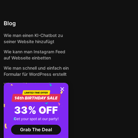
Blog
Wie man einen KI-Chatbot zu
seiner Website hinzufügt
Wie kann man Instagram Feed
auf Webseite einbetten
Wie man schnell und einfach ein
Formular für WordPress erstellt
Wie man Formulare online und
kostenlos auf jeder Website
einbettet
So betten Sie Google-
33% OFF
Bewertungen kostenlos auf
einer Website ein
Get your spot at our party!
Alle Beiträge anzeigen
Grab The Deal