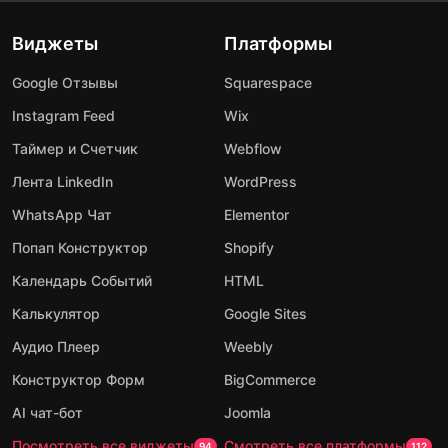
Виджеты
Платформы
Google Отзывы
Squarespace
Instagram Feed
Wix
Таймер и Счетчик
Webflow
Лента LinkedIn
WordPress
WhatsApp Чат
Elementor
Попап Конструктор
Shopify
Календарь Событий
HTML
Калькулятор
Google Sites
Аудио Плеер
Weebly
Конструктор Форм
BigCommerce
AI чат-бот
Joomla
Посмотреть все виджеты
Смотреть все платформы
94
112