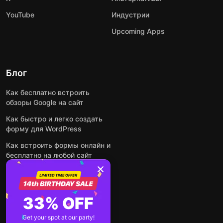
YouTube
Индустрии
Upcoming Apps
Блог
Как бесплатно встроить
обзоры Google на сайт
Как быстро и легко создать
форму для WordPress
Как встроить формы онлайн и
бесплатно на любой сайт
Как встроить ленту Instagram
на сайт
Как добавить чат-бота на
33% OFF
основе искусственного
интеллекта на свой сайт
Get your spot at our party!