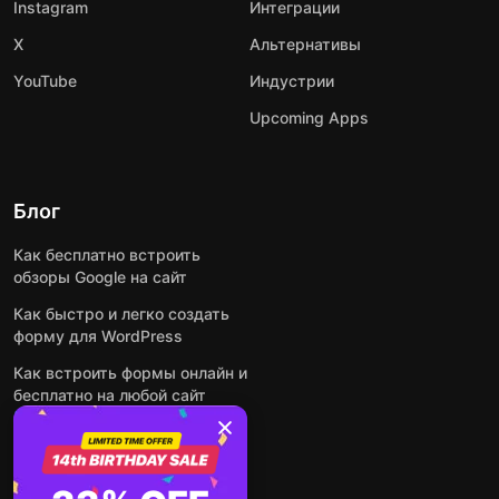
Instagram
Интеграции
X
Альтернативы
YouTube
Индустрии
Upcoming Apps
Блог
Как бесплатно встроить
обзоры Google на сайт
Как быстро и легко создать
форму для WordPress
Как встроить формы онлайн и
бесплатно на любой сайт
Как встроить ленту Instagram
на сайт
Как добавить чат-бота на