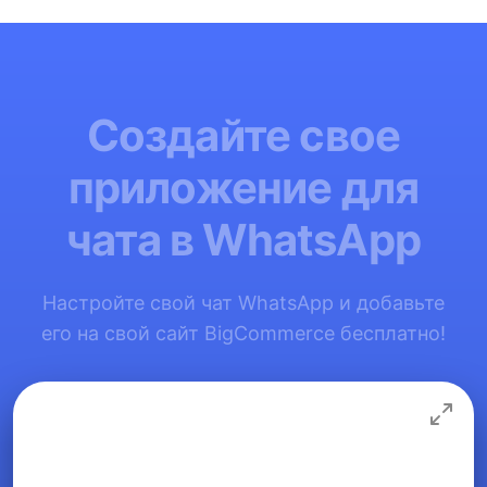
Создайте свое
приложение для
чата в WhatsApp
Настройте свой чат WhatsApp и добавьте
его на свой сайт BigCommerce бесплатно!