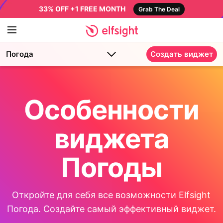
33% OFF +1 FREE MONTH
Grab The Deal
Погода
Создать виджет
Особенности
виджета
Погоды
Откройте для себя все возможности Elfsight
Погода. Создайте самый эффективный виджет.