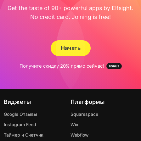
Get the taste of 90+ powerful apps by Elfsight.
No credit card. Joining is free!
Начать
Получите скидку 20% прямо сейчас!
Виджеты
Платформы
Google Отзывы
Squarespace
Instagram Feed
Wix
Таймер и Счетчик
Webflow