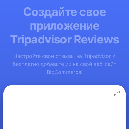
Создайте свое
приложение
Tripadvisor Reviews
Настройте свои отзывы на Tripadvisor и
бесплатно добавьте их на свой веб-сайт
BigCommerce!