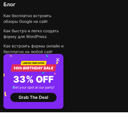
Блог
Как бесплатно встроить
обзоры Google на сайт
Как быстро и легко создать
форму для WordPress
Как встроить формы онлайн и
бесплатно на любой сайт
Как встроить ленту Instagram
на сайт
Как добавить чат-бота на
33% OFF
основе искусственного
интеллекта на свой сайт
Get your spot at our party!
Посмотреть все посты
Grab The Deal
2026 ©
Условия
Политика