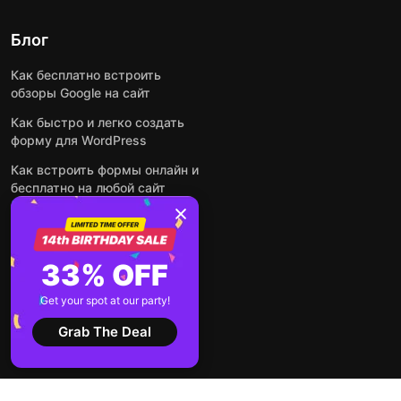
Блог
Как бесплатно встроить
обзоры Google на сайт
Как быстро и легко создать
форму для WordPress
Как встроить формы онлайн и
бесплатно на любой сайт
Как встроить ленту Instagram
на сайт
Как добавить чат-бота на
33% OFF
основе искусственного
интеллекта на свой сайт
Get your spot at our party!
Посмотреть все посты
Grab The Deal