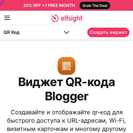
33% OFF +1 FREE MONTH
Grab The Deal
QR Код
Создать виджет
Виджет QR-кода
Blogger
Создавайте и отображайте qr-код для
быстрого доступа к URL-адресам, Wi-Fi,
визитным карточкам и многому другому