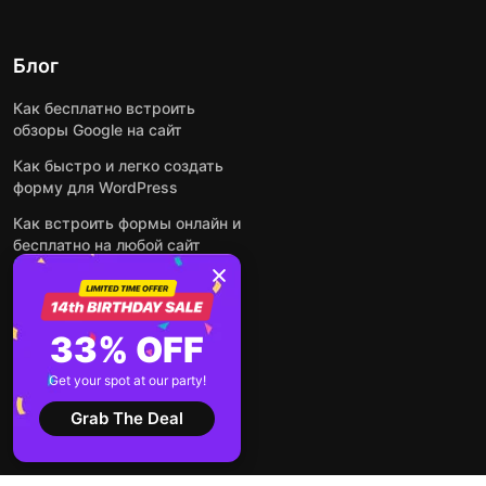
Блог
Как бесплатно встроить
обзоры Google на сайт
Как быстро и легко создать
форму для WordPress
Как встроить формы онлайн и
бесплатно на любой сайт
Как встроить ленту Instagram
на сайт
Как добавить чат-бота на
33% OFF
основе искусственного
интеллекта на свой сайт
Get your spot at our party!
Посмотреть все посты
Grab The Deal