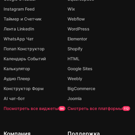
Instagram Feed
Wix
Таймер и Счетчик
Webflow
Лента LinkedIn
WordPress
WhatsApp Чат
Elementor
Попап Конструктор
Shopify
Календарь Событий
HTML
Калькулятор
Google Sites
Аудио Плеер
Weebly
Конструктор Форм
BigCommerce
AI чат-бот
Joomla
Посмотреть все виджеты
Смотреть все платформы
94
112
Компания
Поддержка