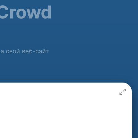
 Crowd
а свой веб-сайт