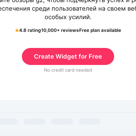
те обзоры g2, чтобы подчеркнуть успех и 
спечения среди пользователей на своем веб
особых усилий.
4.8 rating
10,000+ reviews
Free plan available
Create Widget for Free
No credit card needed