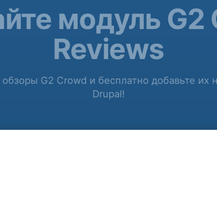
йте модуль G2
Reviews
 обзоры G2 Crowd и бесплатно добавьте их н
Drupal!