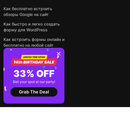
Как бесплатно встроить
обзоры Google на сайт
Как быстро и легко создать
форму для WordPress
Как встроить формы онлайн и
бесплатно на любой сайт
Как встроить ленту Instagram
на сайт
Как добавить чат-бота на
33% OFF
основе искусственного
интеллекта на свой сайт
Get your spot at our party!
Посмотреть все посты
Grab The Deal
2026 ©
Условия
Политика
Elfsight
использования
конфиденциальности