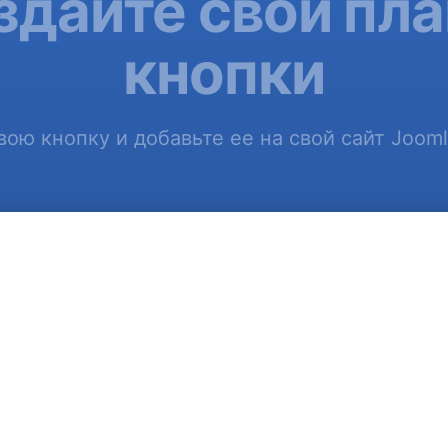
здайте свой пла
кнопки
вою кнопку и добавьте ее на свой сайт Jooml