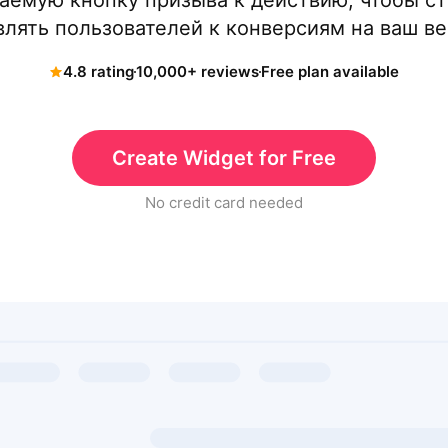
аемую кнопку призыва к действию, чтобы с
влять пользователей к конверсиям на ваш ве
4.8 rating
10,000+ reviews
Free plan available
Create Widget for Free
No credit card needed