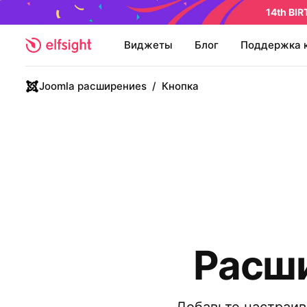
14th BI
Виджеты
Блог
Поддержка 
Joomla расширениеs
/
Кнопка
Расши