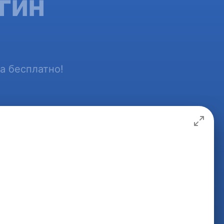
гин
a бесплатно!