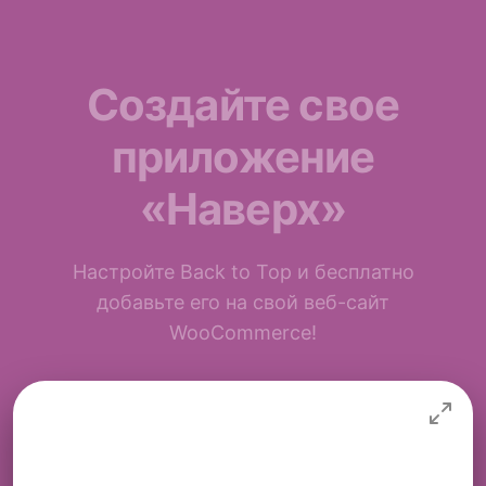
Создайте свое
приложение
«Наверх»
Настройте Back to Top и бесплатно
добавьте его на свой веб-сайт
WooCommerce!