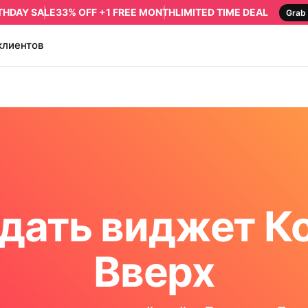
RTHDAY SALE
33% OFF +1 FREE MONTH
LIMITED TIME DEAL
Grab 
клиентов
дать виджет К
Вверх