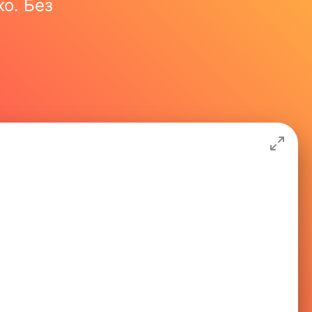
ко. Без