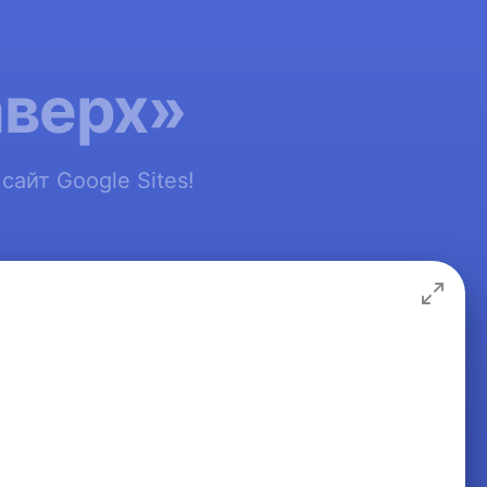
аверх»
айт Google Sites!