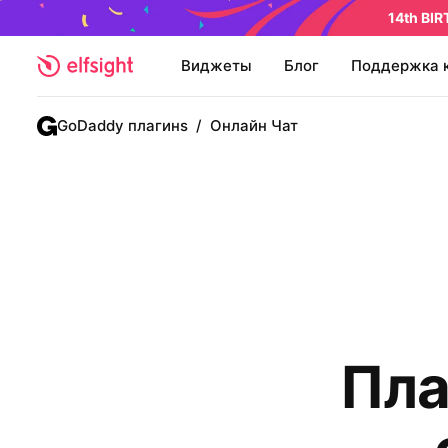
14th BI
Виджеты
Блог
Поддержка 
GoDaddy плагинs
/
Онлайн Чат
Пла