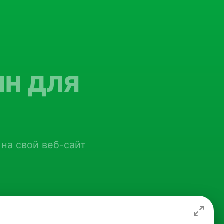
н для
 на свой веб-сайт