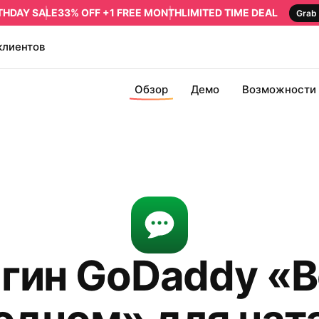
RTHDAY SALE
33% OFF +1 FREE MONTH
LIMITED TIME DEAL
Grab 
клиентов
Обзор
Демо
Возможности
гин GoDaddy «В