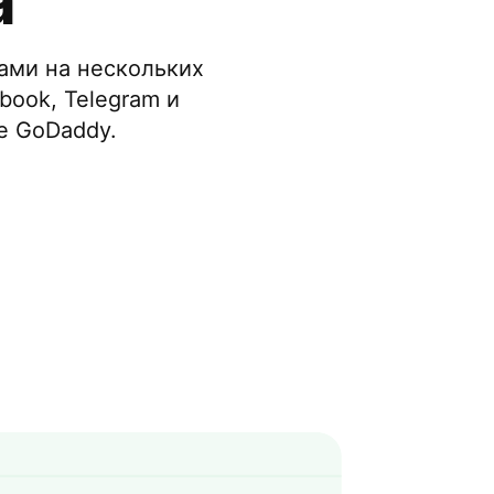
а
ами на нескольких
ook, Telegram и
е GoDaddy.