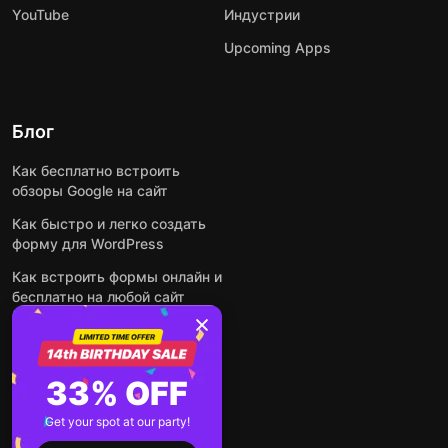
YouTube
Индустрии
Upcoming Apps
Блог
Как бесплатно встроить
обзоры Google на сайт
Как быстро и легко создать
форму для WordPress
Как встроить формы онлайн и
бесплатно на любой сайт
Как встроить ленту Instagram
на сайт
Как добавить чат-бота на
33% OFF
основе искусственного
интеллекта на свой сайт
Get your spot at our party!