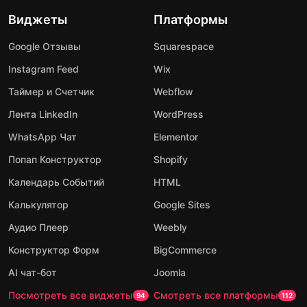
Виджеты
Платформы
Google Отзывы
Squarespace
Instagram Feed
Wix
Таймер и Счетчик
Webflow
Лента LinkedIn
WordPress
WhatsApp Чат
Elementor
Попап Конструктор
Shopify
Календарь Событий
HTML
Калькулятор
Google Sites
Аудио Плеер
Weebly
Конструктор Форм
BigCommerce
AI чат-бот
Joomla
Посмотреть все виджеты
Смотреть все платформы
94
112