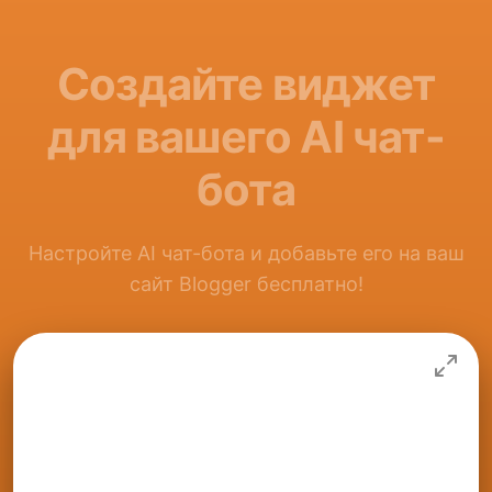
Создайте виджет
для вашего AI чат-
бота
Настройте AI чат-бота и добавьте его на ваш
сайт Blogger бесплатно!