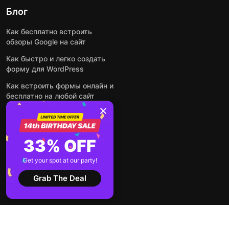
Блог
Как бесплатно встроить
обзоры Google на сайт
Как быстро и легко создать
форму для WordPress
Как встроить формы онлайн и
бесплатно на любой сайт
Как встроить ленту Instagram
на сайт
Как добавить чат-бота на
33% OFF
основе искусственного
интеллекта на свой сайт
Get your spot at our party!
Посмотреть все посты
Grab The Deal