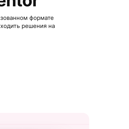
entor
изованном формате
аходить решения на