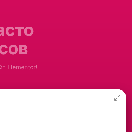
асто
сов
йт Elementor!