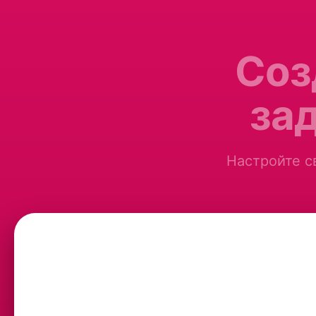
Соз
за
Настройте св