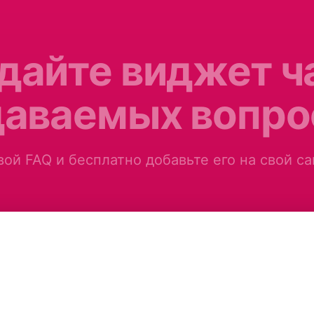
дайте виджет ч
даваемых вопро
ой FAQ и бесплатно добавьте его на свой са