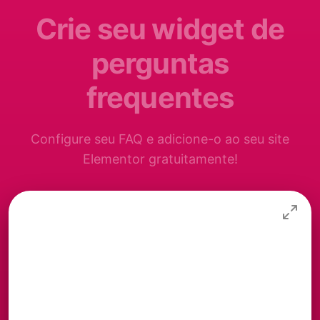
Crie seu widget de
perguntas
frequentes
Configure seu FAQ e adicione-o ao seu site
Elementor gratuitamente!