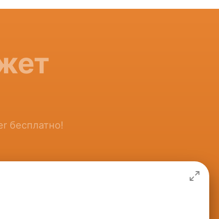
джет
er бесплатно!