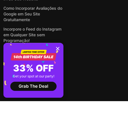
Como Incorporar Avaliações do
Google em Seu Site
Gratuitamente
Incorpore o Feed do Instagram
em Qualquer Site sem
Programação!
Como Incorporar Formulários
em Qualquer Site Online e
Gratuitamente
33% OFF
Como Criar Formulário para
WordPress: Simples e Rápido
Get your spot at our party!
Ver todas publicações
Grab The Deal
2026 ©
Termos de
Política de
Elfsight
Serviço
Privacidade