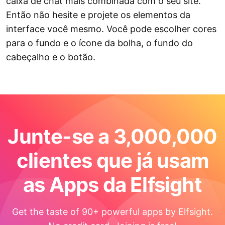
caixa de chat mais combinada com o seu site.
Então não hesite e projete os elementos da
interface você mesmo. Você pode escolher cores
para o fundo e o ícone da bolha, o fundo do
cabeçalho e o botão.
Junte-se a 3,000,000
clientes que já usam
as Apps da Elfsight
Get the taste of 90+ powerful apps by Elfsight.