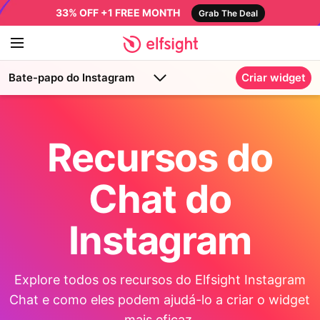
33% OFF +1 FREE MONTH
Grab The Deal
Bate-papo do Instagram
Criar widget
Recursos do
Chat do
Instagram
Explore todos os recursos do Elfsight Instagram
Chat e como eles podem ajudá-lo a criar o widget
mais eficaz.