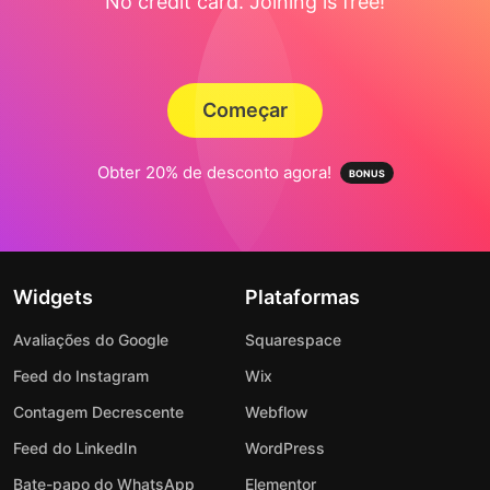
No credit card. Joining is free!
Começar
Obter 20% de desconto agora!
Widgets
Plataformas
Avaliações do Google
Squarespace
Feed do Instagram
Wix
Contagem Decrescente
Webflow
Feed do LinkedIn
WordPress
Bate-papo do WhatsApp
Elementor