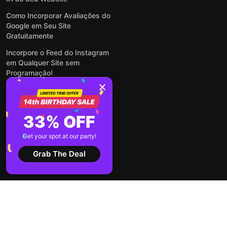
Como Incorporar Avaliações do
Google em Seu Site
Gratuitamente
Incorpore o Feed do Instagram
em Qualquer Site sem
Programação!
Como Incorporar Formulários
em Qualquer Site Online e
Gratuitamente
33% OFF
Como Criar Formulário para
WordPress: Simples e Rápido
Get your spot at our party!
Ver todas publicações
Grab The Deal
2026 ©
Termos de
Política de
Elfsight
Serviço
Privacidade